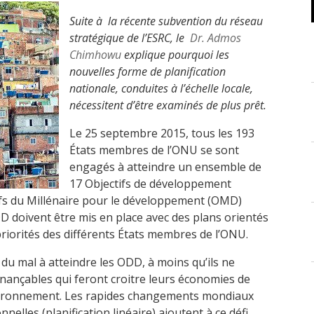
Suite à la récente subvention du réseau
stratégique de l’ESRC, le
Dr. Admos
Chimhowu
e
xplique pourquoi les
nouvelles forme de planification
nationale, conduites à l’échelle locale,
nécessitent d’être examinés de plus prêt.
Le 25 septembre 2015, tous les 193
États membres de l’ONU se sont
engagés à atteindre un ensemble de
17 Objectifs de développement
fs du Millénaire pour le développement (OMD)
 doivent être mis en place avec des plans orientés
priorités des différents États membres de l’ONU.
u mal à atteindre les ODD, à moins qu’ils ne
finançables qui feront croitre leurs économies de
nvironnement. Les rapides changements mondiaux
nelles (planification linéaire) ajoutent à ce défi.