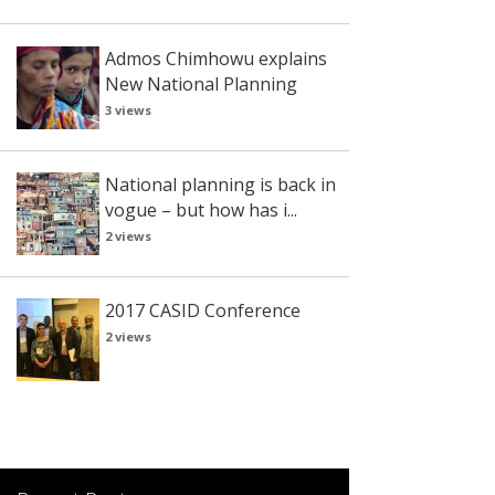
Admos Chimhowu explains
New National Planning
3 views
National planning is back in
vogue – but how has i...
2 views
2017 CASID Conference
2 views