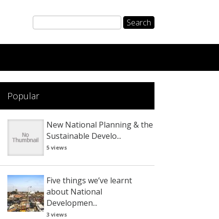
Popular
New National Planning & the
Sustainable Develo...
5 views
Five things we’ve learnt
about National
Developmen...
3 views